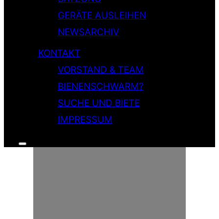
GERÄTE AUSLEIHEN
NEWSARCHIV
KONTAKT
VORSTAND & TEAM
BIENENSCHWARM?
SUCHE UND BIETE
IMPRESSUM
Seitenleiste
&
Navigation
umschalten