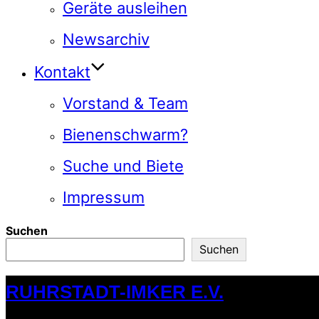
Geräte ausleihen
Newsarchiv
Kontakt
Vorstand & Team
Bienenschwarm?
Suche und Biete
Impressum
Suchen
Suchen
Zum
RUHRSTADT-IMKER E.V.
Inhalt
springen